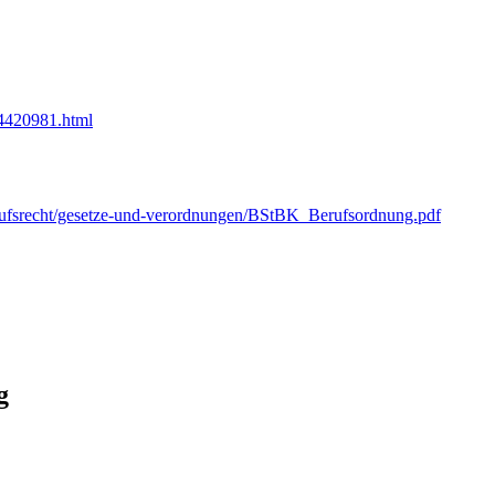
14420981.html
erufsrecht/gesetze-und-verordnungen/BStBK_Berufsordnung.pdf
g