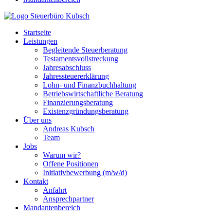
Startseite
Leistungen
Begleitende Steuerberatung
Testamentsvollstreckung
Jahresabschluss
Jahressteuererklärung
Lohn- und Finanzbuchhaltung
Betriebswirtschaftliche Beratung
Finanzierungsberatung
Existenzgründungsberatung
Über uns
Andreas Kubsch
Team
Jobs
Warum wir?
Offene Positionen
Initiativbewerbung (m/w/d)
Kontakt
Anfahrt
Ansprechpartner
Mandantenbereich