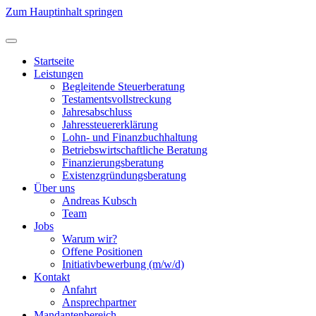
Zum Hauptinhalt springen
Startseite
Leistungen
Begleitende Steuerberatung
Testamentsvollstreckung
Jahresabschluss
Jahressteuererklärung
Lohn- und Finanzbuchhaltung
Betriebswirtschaftliche Beratung
Finanzierungsberatung
Existenzgründungsberatung
Über uns
Andreas Kubsch
Team
Jobs
Warum wir?
Offene Positionen
Initiativbewerbung (m/w/d)
Kontakt
Anfahrt
Ansprechpartner
Mandantenbereich